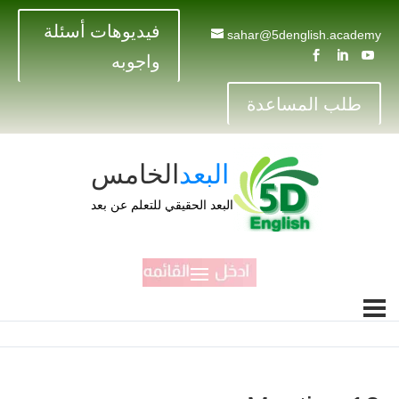
فيديوهات أسئلة
sahar@5denglish.academy



واجوبه
طلب المساعدة
البعد
الخامس
البعد الحقيقي للتعلم عن بعد