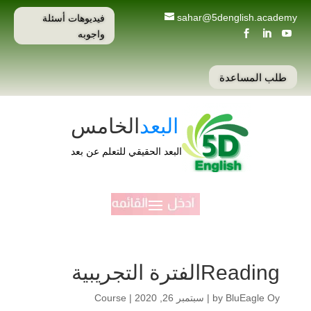
فيديوهات أسئلة
sahar@5denglish.academy
واجوبه



طلب المساعدة
البعد
الخامس
البعد الحقيقي للتعلم عن بعد
Readingالفترة التجريبية
BluEagle Oy
by
|
سبتمبر 26, 2020
|
Course