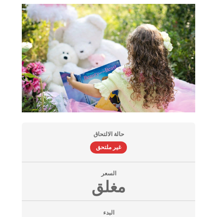
حالة الالتحاق
غير ملتحق
السعر
مغلق
البدء