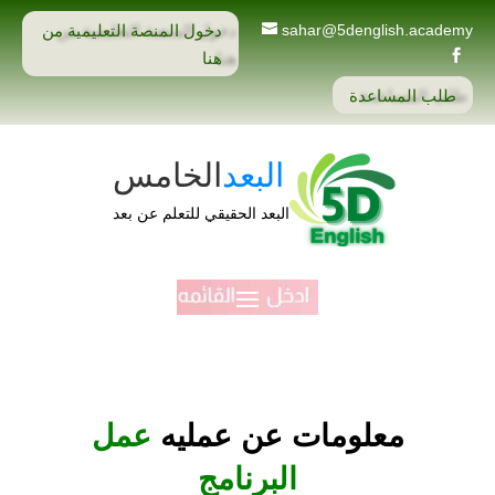
دخول المنصة التعليمية من
sahar@5denglish.academy
هنا

طلب المساعدة
البعد
الخامس
البعد الحقيقي للتعلم عن بعد
معلومات عن عمليه
عمل
البرنامج