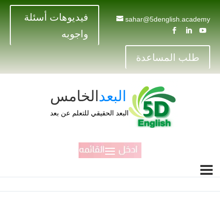
فيديوهات أسئلة
sahar@5denglish.academy



واجوبه
طلب المساعدة
البعد
الخامس
البعد الحقيقي للتعلم عن بعد