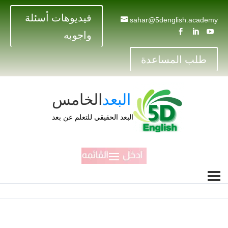
فيديوهات أسئلة
sahar@5denglish.academy



واجوبه
طلب المساعدة
البعد
الخامس
البعد الحقيقي للتعلم عن بعد