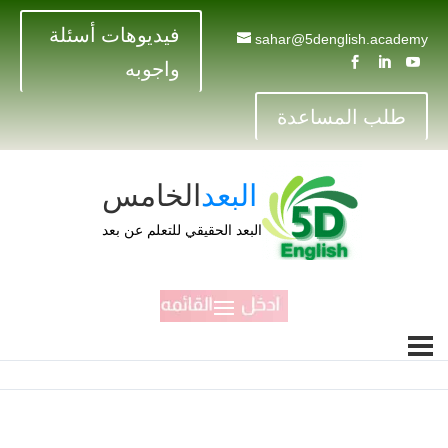
فيديوهات أسئلة
sahar@5denglish.academy



واجوبه
طلب المساعدة
البعد
الخامس
البعد الحقيقي للتعلم عن بعد