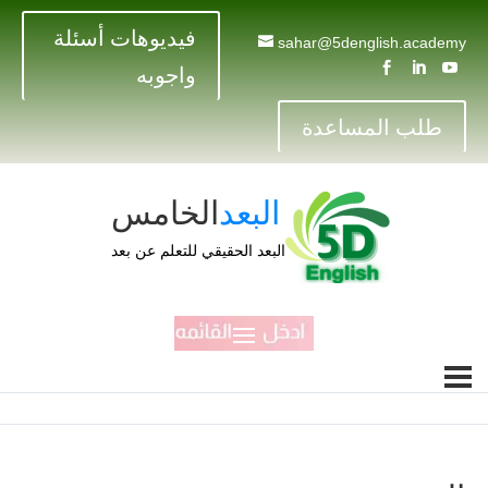
فيديوهات أسئلة
sahar@5denglish.academy



واجوبه
طلب المساعدة
البعد
الخامس
البعد الحقيقي للتعلم عن بعد