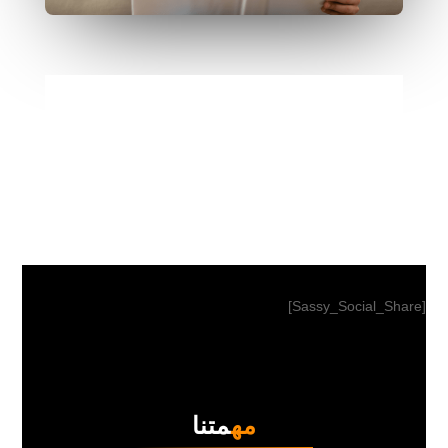
[Sassy_Social_Share]
مه
متنا