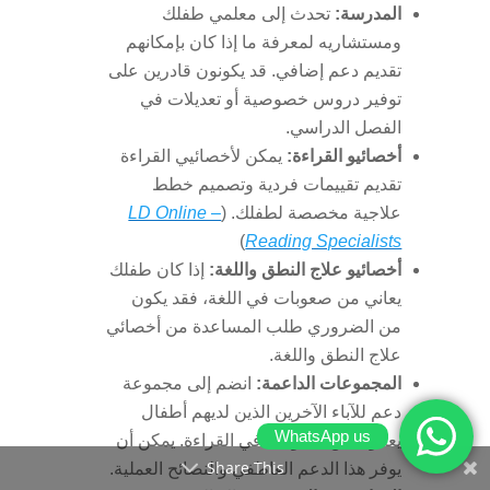
المدرسة:
تحدث إلى معلمي طفلك
ومستشاريه لمعرفة ما إذا كان بإمكانهم
تقديم دعم إضافي. قد يكونون قادرين على
توفير دروس خصوصية أو تعديلات في
الفصل الدراسي.
أخصائيو القراءة:
يمكن لأخصائيي القراءة
تقديم تقييمات فردية وتصميم خطط
علاجية مخصصة لطفلك. (
LD Online –
)
Reading Specialists
أخصائيو علاج النطق واللغة:
إذا كان طفلك
يعاني من صعوبات في اللغة، فقد يكون
من الضروري طلب المساعدة من أخصائي
علاج النطق واللغة.
المجموعات الداعمة:
انضم إلى مجموعة
دعم للآباء الآخرين الذين لديهم أطفال
WhatsApp us
يعانون من صعوبات في القراءة. يمكن أن
Share This
يوفر هذا الدعم العاطفي والنصائح العملية.