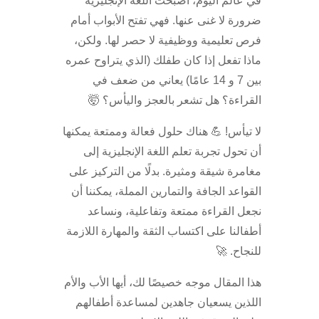
في عالم اليوم، أصبحت اللغة الإنجليزية
ضرورة لا غنى عنها. فهي تفتح الأبواب أمام
فرص تعليمية ووظيفية لا حصر لها. ولكن،
ماذا تفعل إذا كان طفلك (الذي يتراوح عمره
بين 7 و 14 عامًا) يعاني من ضعف في
القراءة؟ هل تشعر بالعجز واليأس؟ 🤯
لا تيأس! 💪 هناك حلول فعالة وممتعة يمكنها
أن تحول تجربة تعلم اللغة الإنجليزية إلى
مغامرة شيقة ومثيرة. بدلًا من التركيز على
القواعد الجافة والتمارين المملة، يمكننا أن
نجعل القراءة ممتعة وتفاعلية، ونساعد
أطفالنا على اكتساب الثقة والمهارة اللازمة
للنجاح. 🚀
هذا المقال موجه خصيصًا لك، أيها الأب والأم
اللذين يسعيان جاهدين لمساعدة أطفالهم