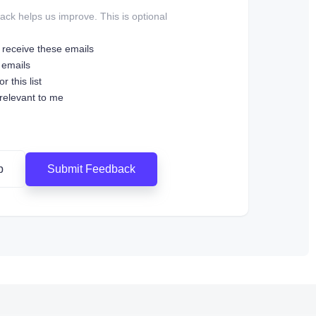
ck helps us improve. This is optional.
o receive these emails
 emails
r this list
 relevant to me
Submit Feedback
p