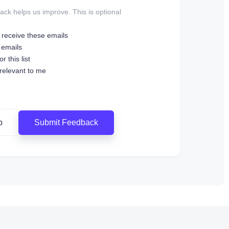
ck helps us improve. This is optional.
o receive these emails
 emails
r this list
 relevant to me
Submit Feedback
p