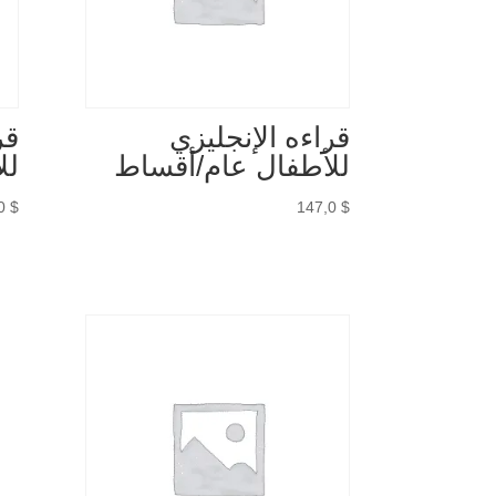
قراءه الإنجليزي
قر
للأطفال عام/أقساط
لل
,0
$
147,0
$