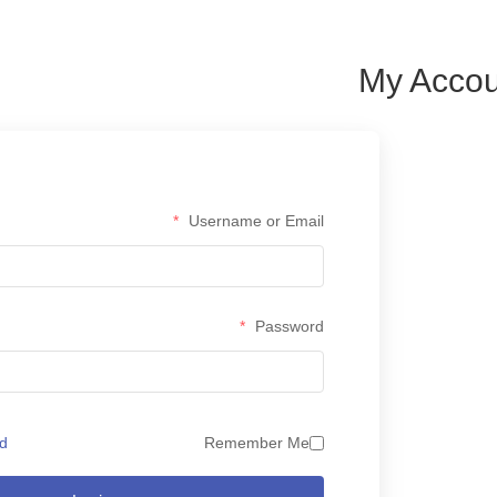
My Accou
*
Username or Email
*
Password
d?
Remember Me