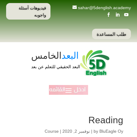
فيديوهات أسئلة
sahar@5denglish.academy
واجوبه



طلب المساعدة
البعد
الخامس
البعد الحقيقي للتعلم عن بعد
Reading
BluEagle Oy
by
|
نوفمبر 2, 2020
|
Course