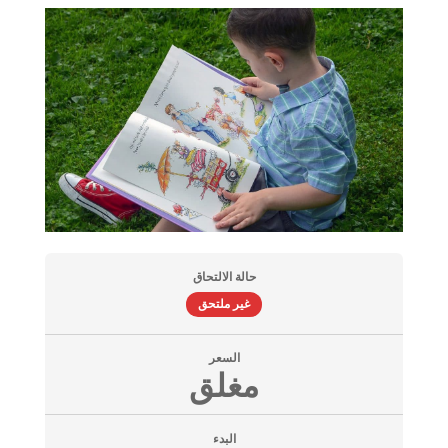
حالة الالتحاق
غير ملتحق
السعر
مغلق
البدء