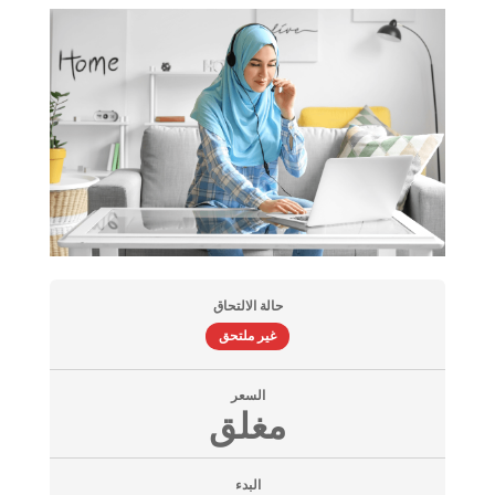
حالة الالتحاق
غير ملتحق
السعر
مغلق
البدء