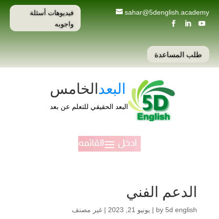
فيديوهات أسئلة
sahar@5denglish.academy
واجوبه



طلب المساعدة
البعد
الخامس
البعد الحقيقي للتعلم عن بعد
الدعم الفني
5d english
by
|
يونيو 21, 2023
| غير مصنف