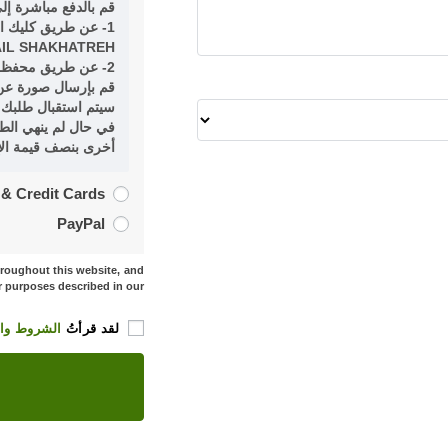
قم بالدفع مباشرة إل
1- عن طريق كليك ادفع للاسم المستعار 5DENG باسم
AIL SHAKHATREH
2- عن طريق محفظة زين كاش على الرقم الشخصي 0782691188
قم بإرسال صورة عن
سيتم استقبال طلبك 
أخرى بنصف قيمة ال
 & Credit Cards
PayPal
hroughout this website, and
r purposes described in our
لقد قرأتُ
الشروط وال