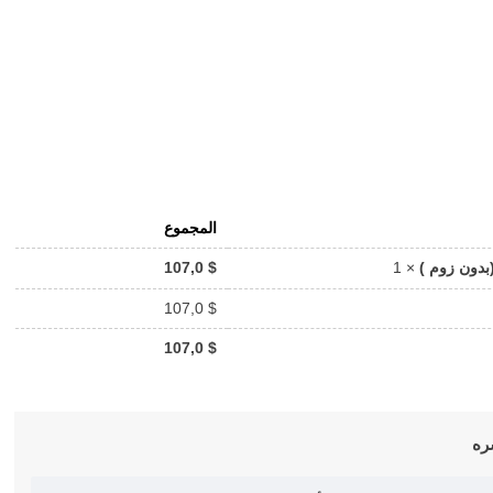
المجموع
107,0
$
(بدون زوم )
× 1
107,0
$
107,0
$
ره