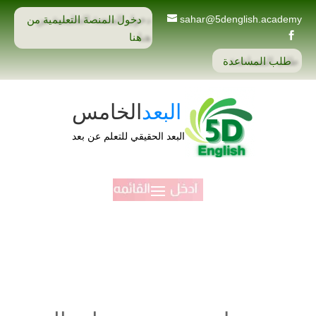
دخول المنصة التعليمية من
sahar@5denglish.academy
هنا

طلب المساعدة
البعد
الخامس
البعد الحقيقي للتعلم عن بعد