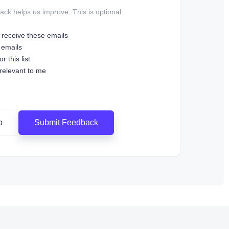
ck helps us improve. This is optional.
o receive these emails
 emails
r this list
 relevant to me
Submit Feedback
p