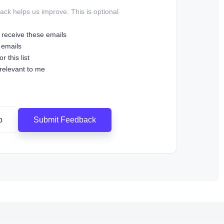
ck helps us improve. This is optional.
o receive these emails
 emails
r this list
 relevant to me
Submit Feedback
p