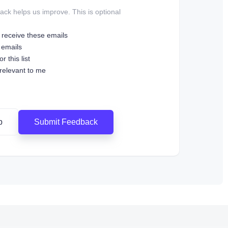
ck helps us improve. This is optional.
o receive these emails
 emails
r this list
 relevant to me
Submit Feedback
p