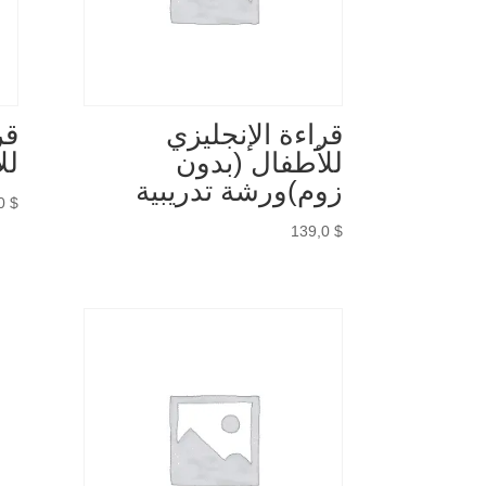
قراءة الإنجليزي
قر
للأطفال (بدون
لل
زوم)ورشة تدريبية
,0
$
139,0
$