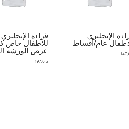
اءه الإنجليزي
قراءة الإنجليزي
أطفال عام/أقساط
للأطفال خاص ك
عرض الورشه الت
147
497,0
$