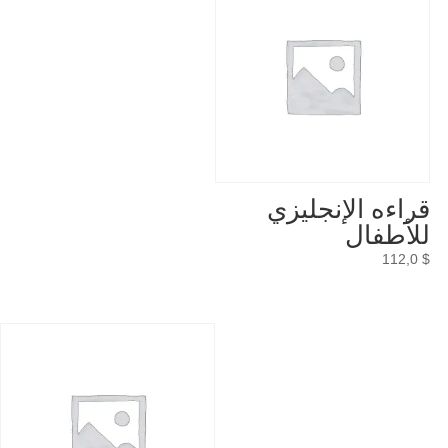
قراءه الإنجليزي
للأطفال
112,0
$