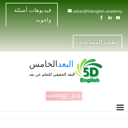
فيديوهات أسئلة
sahar@5denglish.academy



واجوبه
طلب المساعدة
البعد
الخامس
البعد الحقيقي للتعلم عن بعد