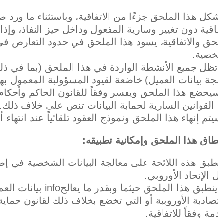
يشكل هذا الملحق جزءًا من الاتفاقية، وباستثناء ما ور
فاقية دون تغيير وسارية المفعول وداخل حيز النفاذ، وإذ
حق والاتفاقية، يسود هذا الملحق في حدود التعارض في 
خصية.
تظل جميع الأنشطة الواردة في هذا الملحق (بما في ذل
جة بيانات العميل) خاضعة لقيود المسؤولية المعمول بها
سيخضع هذا الملحق ويفسر وفقاً للقانون الحاكم وأحكام الو
القوانين السارية لحماية البيانات تنص على خلاف ذلك.
سيتم إنهاء هذا الملحق ونموذج العقود تلقائياً عند انتهاء أو 
طاق هذا الملحق وإمكانية تطبيقه
:
تنطبق هذه اللائحة على معالجة البيانات الشخصية في إط
 الإتحاد الأوروبي.
‌ب. ينطبق هذا الملحق حي
تصادية الأوروبية أو التي تخضع بخلاف ذلك لقانون حماية ا
مة وفقاً للاتفاقية.