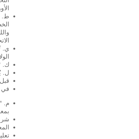
الأو
‌ط. 
الخص
والل
الات
‌ي. 
الول
‌ك. “EEA” تعني المنطقة الاقتصادية الأوروبية والمملكة المتحدة
‌ل. 
قبل 25 مايو 2018 ، تعليمات الاتحاد الأوروبي 6
في 25 مايو 2018 وبعده ، لائحة الاتحاد الأوروبي 2016/679 (“R
‌م. 
بمعا
شروط
المع
تعلي