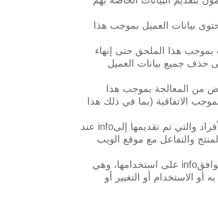
حتوى بيانات العميل بموجب هذا
ات بموجب هذا الملحق حتى إنهاء
 حتى حذف جميع بيانات العميل
غرض من المعالجة بموجب هذا
حق من حيث توفير الخدمة للعميل وأداء التزاماتinfo بموجب الاتفاقية (بما في ذلك هذا
‌ه. يتم تعريف “فئات البيانات” على أنها البيانات المتعلقة بالأفراد والتي تم تقديمها إلىinfo عند
لمنتج والتفاعل مع موقع الويب
‌و. يتم تعريف “الإجراءات الأمنية” على أنها الإجراءات التي يوافقinfo على استخدامها، وهي
أو الاستخدام أو التغيير أو