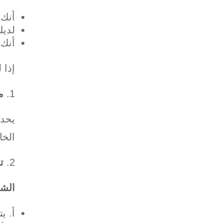
أنك 
لديك
أنك 
إذا 
م
الخاص
ت
الشر
‌أ. 