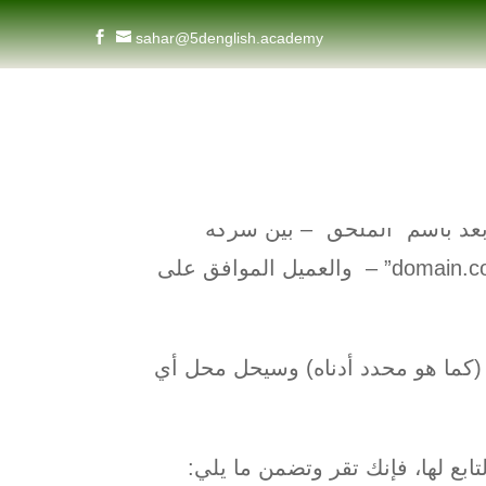

sahar@5denglish.academy
 بعد باسم “الملحق” – بين شركة
domain.com المحدودة – والمشار إليها فيما بعد باسم “domain.com” – والعميل الموافق على
 (كما هو محدد أدناه) وسيحل محل أي
ابع لها، فإنك تقر وتضمن ما يلي: