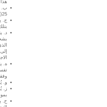
هذا 
‌ب. 
25(6) من تعليمات اللجنة الأوروبية 95/46/EC أو المادة 45 من اللائحة العامة لحماية البيانات.
‌ج. 
بتلك
‌د. 
بشخ
الذي
إلى 
الاج
‌ه. 
تفسي
وفقا
‌و. 
‌ز. 
بموج
‌ح. 
النح