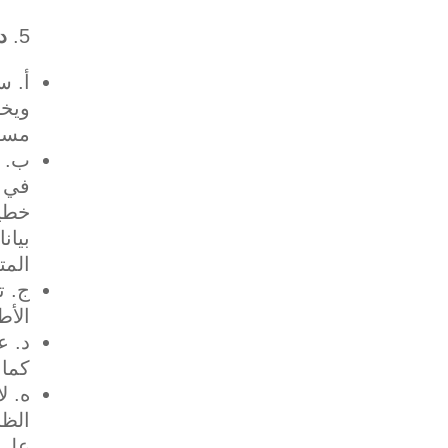
د
مسؤو
‌ب. 
خطيا
المت
‌ج. 
الأط
كما ه
الظر