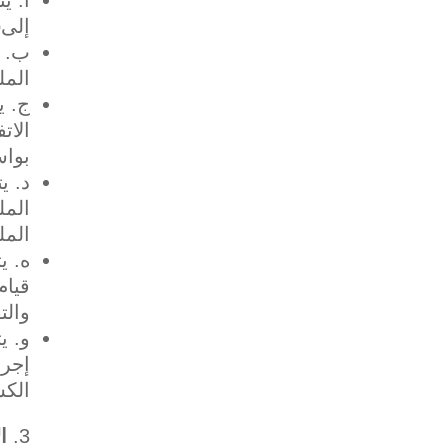
إلىinfo عبر الخدمات بواسطة (أو بتوجيه من) العميل.
‌ب. 
المل
‌ج. 
الات
بواسطةinfo وفقاً
‌د. 
المل
قيام
والت
إجرا
الكش
ال