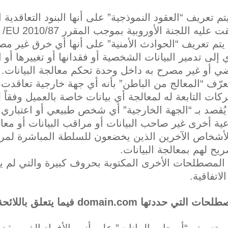
يتم تعريف “العقود النموذجية” على أنها البنود التعاقدية
ليه اللجنة الأوروبية بموجب المقرر 2010/87 EU/ بالشكل المتاح في .domain.com
يتم تعريف “الحوادث الأمنية” على أنها أي خرق غير مصرح
 إلى تدمير البيانات الشخصية أو فقدانها أو تغييرها أو
 أو غير مصرح به داخل وحدة تحكم معالجة البيانات.
يُعرّف “المعالج من الباطن” بأنه أي جهة خارجية تعاقدت 
كات التابعة له لمعالجة أي بيانات خاصة بالعميل وفقاً لل
يُقصد بـ “الجهة الخارجية” أي شخص طبيعي أو اعتباري 
ة أخرى غير صاحب البيانات أو مراقب البيانات أو معالج
لأشخاص الآخرين الذين يخضعون للسلطة المباشرة لمراقب
ريح لهم بمعالجة البيانات.
المصطلحات الأخرى المكتوبة بحروف كبيرة والتي لم يتم 
لاتفاقية.
طلحات التي حددتها
domain.com
فيما يتعلق باللائحة
يتم تعريف “أصحاب البيانات” على أنهم الأفراد الذين يقد