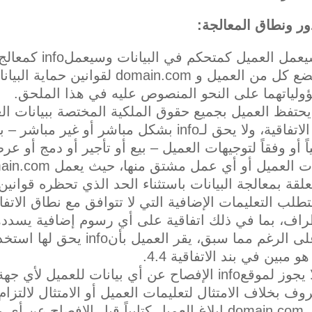
ور ونطاق المعالجة
:
‌أ. سيعمل العميل
ويخضع كل من العميل و domain.com لقو
لياتهما على النحو المنصوص عليه في هذا الملحق.
يحتفظ العميل بجميع حقوق الملكية المختصة ببيانات ال
في الاتفاقية، ولا يحق لـinfo بشكل مباشر أو
ً أو وفقاً لتوجيهات العميل – بيع أو تأجير أو دمج أو 
علقة بمعالجة البيانات باستثناء الحد الذي تحظره قوانين 
تتطلب التعليمات الإضافية التي لا تتوافق مع نطاق الا
راف، بما في ذلك اتفاقية على أي رسوم إضافية يسددها
‌د. على الرغم مما سبق، يقر
و مبين في بند الاتفاقية 4.4.
‌ه. لا يجوز لموقعinfo الإفصاح عن أي بيانات للع
وف بخلاف الامتثال لتعليمات العميل أو الامتثال لالتزام
على domain.com إبلاغ العميل كتابياً قبل الإفصاح