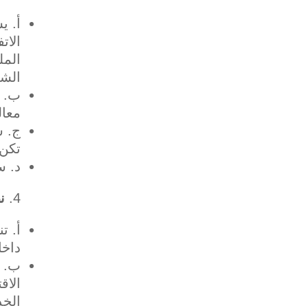
‌أ. 
الات
المل
الش
‌ب. 
معال
‌ج. 
تكن 
‌د. 
ن
‌أ. 
داخل
الاق
الخد