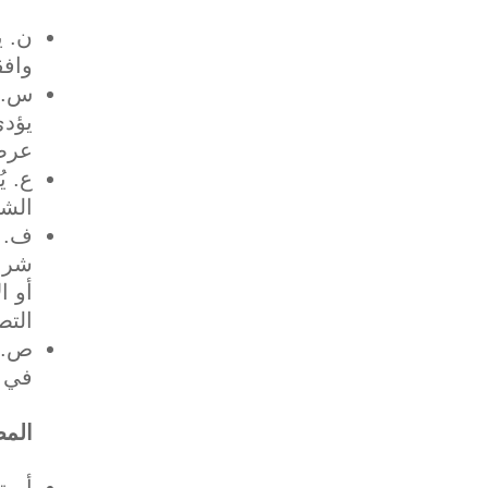
‌ن. 
وافقت ع
‌س. 
يؤدي
عرضي
‌ع. 
الشر
‌ف. 
شرعي
أو ا
التص
‌ص. 
في ا
المص
‌أ. 