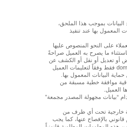
 كمتحكم في البيانات وسيعملinfo كمعالج البيانات بموجب هذا الملحق،
انين حماية البيانات المعمول بها عند تنفيذ
عملاء على النحو المنصوص عليها
 غير مباشر – باستثناء ما يصرح به العميل صراحةً
عرض أو تعديل أو نقل أو الكشف عن
بيانات العميل أو أي عمل مشتق منها، حيث يعمل domain.com فقط وفقاً لتعليمات العميل
حماية البيانات المعمول بها.
تفاقية موافقة خطية مسبقة من
 العميل.
 العميل بأنinfo يحق لها استخدام “بيانات مجهولة المصدر مجمعة”
ميل لأي جهة خارجية تحت أي ظرف من
 قانوني بالإفصاح عنها، كما يجب
 عن أي من هذه المعلومات المطلوبة قانونياً