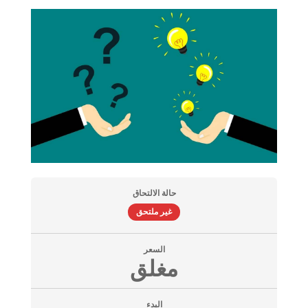
حالة الالتحاق
غير ملتحق
السعر
مغلق
البدء