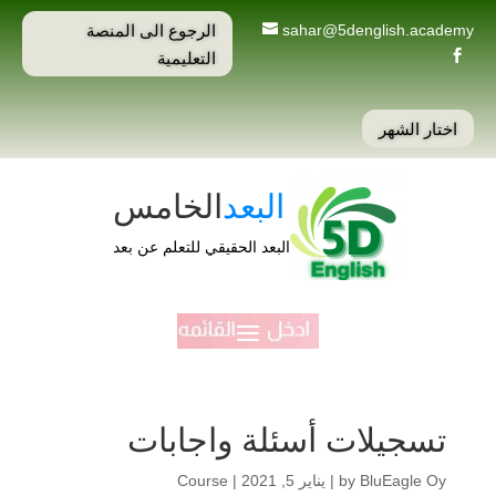
الرجوع الى المنصة
sahar@5denglish.academy
التعليمية

اختار الشهر
البعد
الخامس
البعد الحقيقي للتعلم عن بعد
تسجيلات أسئلة واجابات
BluEagle Oy
by
|
يناير 5, 2021
|
Course