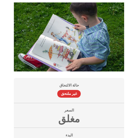
حالة الالتحاق
غير ملتحق
السعر
مغلق
البدء