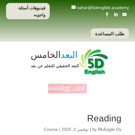
فيديوهات أسئلة
sahar@5denglish.academy
واجوبه



طلب المساعدة
البعد
الخامس
البعد الحقيقي للتعلم عن بعد
Reading
BluEagle Oy
by
|
نوفمبر 2, 2020
|
Course