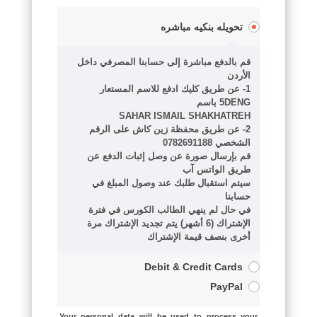
تحويله بنكيه مباشره
قم بالدفع مباشرة إلى حسابنا المصرفي داخل
الأردن
1- عن طريق كليك ادفع للاسم المستعار
5DENG باسم
SAHAR ISMAIL SHAKHATREH
2- عن طريق محفظة زين كاش على الرقم
الشخصي 0782691188
قم بإرسال صورة عن وصل إثبات الدفع عن
طريق الواتس آب
سيتم استقبال طلبك عند وصول المبلغ في
حسابنا
في حال لم ينهي الطالب الكورس في فترة
الإشتراك (6 أشهر) يتم تجديد الإشتراك مرة
أخرى بنصف قيمة الإشتراك
Debit & Credit Cards
PayPal
Your personal data will be used to process your