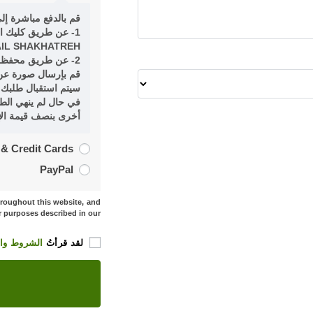
قم بالدفع مباشرة إل
1- عن طريق كليك ادفع للاسم المستعار 5DENG باسم
AIL SHAKHATREH
2- عن طريق محفظة زين كاش على الرقم الشخصي 0782691188
قم بإرسال صورة عن
سيتم استقبال طلبك 
أخرى بنصف قيمة ال
 & Credit Cards
PayPal
hroughout this website, and
r purposes described in our
لقد قرأتُ
الشروط وال