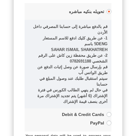
تحويله بنكيه مباشره
قم بالدفع مباشرة إلى حسابنا المصرفي داخل
الأردن
1- عن طريق كليك ادفع للاسم المستعار
5DENG باسم
SAHAR ISMAIL SHAKHATREH
2- عن طريق محفظة زين كاش على الرقم
الشخصي 0782691188
قم بإرسال صورة عن وصل إثبات الدفع عن
طريق الواتس آب
سيتم استقبال طلبك عند وصول المبلغ في
حسابنا
في حال لم ينهي الطالب الكورس في فترة
الإشتراك (6 أشهر) يتم تجديد الإشتراك مرة
أخرى بنصف قيمة الإشتراك
Debit & Credit Cards
PayPal
Your personal data will be used to process your