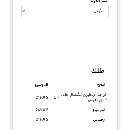
اسم الدولة
*
طلبك
المنتج
المجموع
قراءه الإنجليزي للأطفال عام/
× 1
246,0
$
كاش -عرض
المجموع
$
246,0
الإجمالي
$
246,0